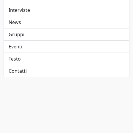
Elettropop
1947
Interviste
Folk
1948
News
Folk pop
1949
Gruppi
Folk rock
1950
Eventi
Funk
1951
Testo
Funk metal
1952
Contatti
Hard rock
1953
Hip-hop/Rap
1954
indie
1955
Indie pop
1956
Jangle pop
1957