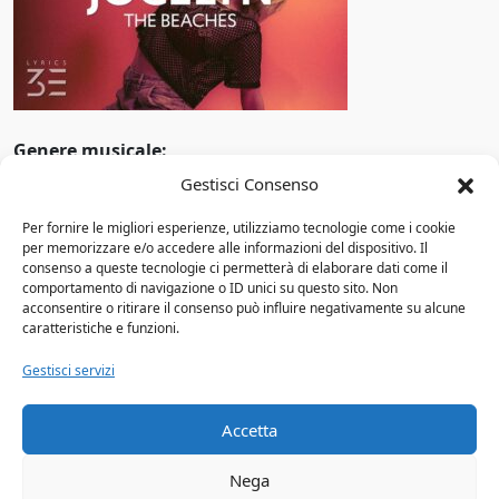
Pop alternativo
1969
Pop barocco
1970
Pop rap
1971
Pop rock
Genere musicale:
1972
Gestisci Consenso
Anno di attività:
Pop soul
1973
Per fornire le migliori esperienze, utilizziamo tecnologie come i cookie
Progressive rock
Altri Gruppi
per memorizzare e/o accedere alle informazioni del dispositivo. Il
1974
consenso a queste tecnologie ci permetterà di elaborare dati come il
Punk rock
comportamento di navigazione o ID unici su questo sito. Non
Luciano Ligabue
1975
acconsentire o ritirare il consenso può influire negativamente su alcune
3 Doors Down: storia del gruppo, membri,
caratteristiche e funzioni.
R&B
1976
discografia e il successo di Kryptonite
Gestisci servizi
Gina Palmieri
R&B/soul
1977
Il Muro del Canto
Rapper
Accetta
1978
Reggaeton
1979
Nega