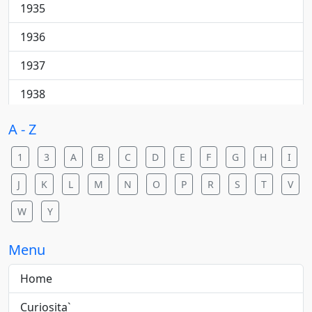
Cantautore
1935
College rock
1936
Country
1937
Country pop
1938
Country rock
1940
A - Z
Dance
1941
1
3
A
B
C
D
E
F
G
H
I
Dance pop
1942
J
K
L
M
N
O
P
R
S
T
V
Dance rock
1943
W
Y
Dance/elettronica
1944
Menu
Downtempo
1945
Home
Electric blues
1946
Curiosita`