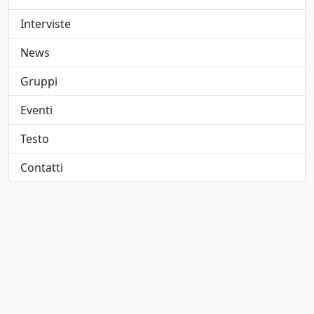
Elettropop
1947
Interviste
Folk
1948
News
Folk pop
1949
Gruppi
Folk rock
1950
Eventi
Funk
1951
Testo
Funk metal
1952
Contatti
Hard rock
1953
Hip-hop/Rap
1954
indie
1955
Indie pop
1956
Jangle pop
1957