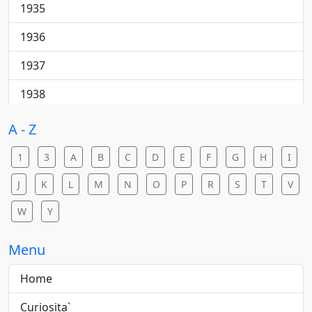
Cantautore
1935
College rock
1936
Country
1937
Country pop
1938
Country rock
1940
A - Z
Dance
1941
1
3
A
B
C
D
E
F
G
H
I
Dance pop
1942
J
K
L
M
N
O
P
R
S
T
V
Dance rock
1943
W
Y
Dance/elettronica
1944
Menu
Downtempo
1945
Home
Electric blues
1946
Curiosita`