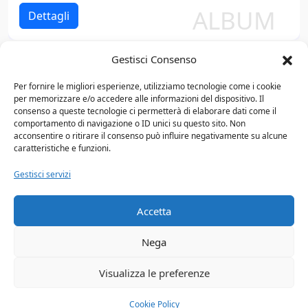
Pop alternativo
ALBUM
1969
Dettagli
Pop barocco
1970
Gestisci Consenso
Pop rap
1971
Paul Weller
Per fornire le migliori esperienze, utilizziamo tecnologie come i cookie
Pop rock
1972
per memorizzare e/o accedere alle informazioni del dispositivo. Il
consenso a queste tecnologie ci permetterà di elaborare dati come il
Pop soul
comportamento di navigazione o ID unici su questo sito. Non
1973
acconsentire o ritirare il consenso può influire negativamente su alcune
Progressive rock
caratteristiche e funzioni.
GRUPPO
Dettagli
1974
Gestisci servizi
Punk rock
1975
R&B
Accetta
1976
R&B/soul
1977
Nega
Rapper
1978
Visualizza le preferenze
Reggaeton
1979
© 2026 dbMusic. Tutti i diritti riservati. -
CrosShop
Cookie Policy