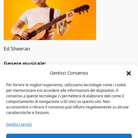
Pop alternativo
1969
Pop barocco
1970
Pop rap
1971
Pop rock
1972
Ed Sheeran
Pop soul
1973
Genere musicale:
Progressive rock
1974
Gestisci Consenso
Anno di attività:
Punk rock
1975
Per fornire le migliori esperienze, utilizziamo tecnologie come i cookie
Altri Gruppi
per memorizzare e/o accedere alle informazioni del dispositivo. Il
R&B
1976
consenso a queste tecnologie ci permetterà di elaborare dati come il
comportamento di navigazione o ID unici su questo sito. Non
Luciano Ligabue
R&B/soul
1977
acconsentire o ritirare il consenso può influire negativamente su alcune
3 Doors Down: storia del gruppo, membri,
caratteristiche e funzioni.
Rapper
discografia e il successo di Kryptonite
1978
Gestisci servizi
Gina Palmieri
Reggaeton
Il Muro del Canto
1979