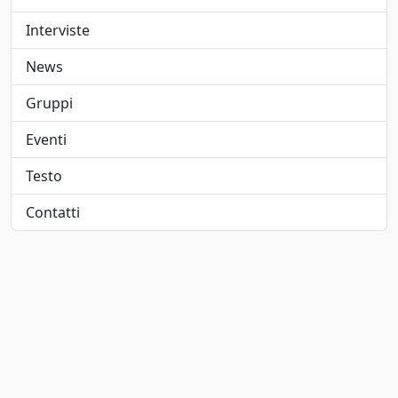
Elettropop
1947
Interviste
Folk
1948
News
Folk pop
1949
Gruppi
Folk rock
1950
Eventi
Funk
1951
Testo
Funk metal
1952
Contatti
Hard rock
1953
Hip-hop/Rap
1954
indie
1955
Indie pop
1956
Jangle pop
1957