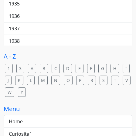
Cantautore
1935
College rock
1936
Country
1937
Country pop
1938
Country rock
1940
A - Z
Dance
1941
1
3
A
B
C
D
E
F
G
H
I
Dance pop
1942
J
K
L
M
N
O
P
R
S
T
V
Dance rock
1943
W
Y
Dance/elettronica
1944
Menu
Downtempo
1945
Home
Electric blues
1946
Curiosita`