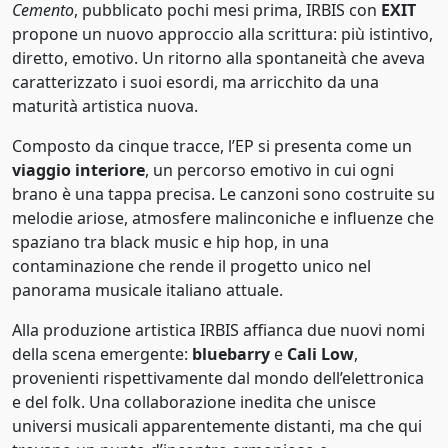
Cemento
, pubblicato pochi mesi prima, IRBIS con
EXIT
Rock
1980
propone un nuovo approccio alla scrittura: più istintivo,
Rock alternativo
diretto, emotivo. Un ritorno alla spontaneità che aveva
1981
caratterizzato i suoi esordi, ma arricchito da una
Rock alternativo
1982
maturità artistica nuova.
Rock elettronico
Composto da cinque tracce, l’EP si presenta come un
1983
viaggio interiore
, un percorso emotivo in cui ogni
Rock gotico
1984
brano è una tappa precisa. Le canzoni sono costruite su
melodie ariose, atmosfere malinconiche e influenze che
Roots rock
1985
spaziano tra black music e hip hop, in una
Soul
contaminazione che rende il progetto unico nel
1986
panorama musicale italiano attuale.
Soul bianco
1987
Alla produzione artistica IRBIS affianca due nuovi nomi
Soul blues
1988
della scena emergente:
bluebarry
e
Cali Low
,
provenienti rispettivamente dal mondo dell’elettronica
Synth pop
1989
e del folk. Una collaborazione inedita che unisce
Synth pop
universi musicali apparentemente distanti, ma che qui
1990