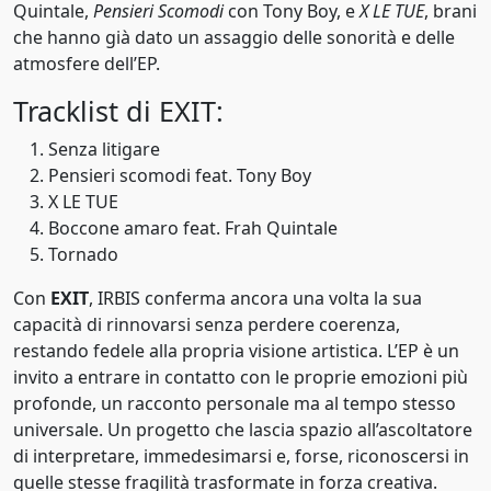
Quintale,
Pensieri Scomodi
con Tony Boy, e
X LE TUE
, brani
2002
che hanno già dato un assaggio delle sonorità e delle
atmosfere dell’EP.
2003
Tracklist di EXIT:
2004
Senza litigare
2005
Pensieri scomodi feat. Tony Boy
X LE TUE
2006
Boccone amaro feat. Frah Quintale
Tornado
2007
Con
EXIT
, IRBIS conferma ancora una volta la sua
2008
capacità di rinnovarsi senza perdere coerenza,
2009
restando fedele alla propria visione artistica. L’EP è un
invito a entrare in contatto con le proprie emozioni più
2010
profonde, un racconto personale ma al tempo stesso
universale. Un progetto che lascia spazio all’ascoltatore
2011
di interpretare, immedesimarsi e, forse, riconoscersi in
2012
quelle stesse fragilità trasformate in forza creativa.