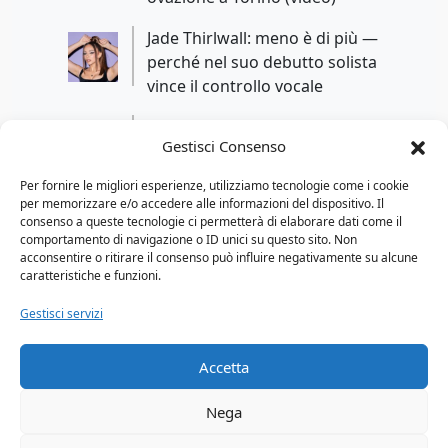
2024
Jade Thirlwall: meno è di più —
perché nel suo debutto solista
2025
vince il controllo vocale
2026
B.B. King’s Blues Summit 100: il
Gestisci Consenso
tributo di Joe Bonamassa e Josh
Smith per i 100 anni del Re del
Per fornire le migliori esperienze, utilizziamo tecnologie come i cookie
Blues
per memorizzare e/o accedere alle informazioni del dispositivo. Il
Gorillaz: nuovo album “The
consenso a queste tecnologie ci permetterà di elaborare dati come il
Mountain” (20 marzo 2026) e tour
comportamento di navigazione o ID unici su questo sito. Non
acconsentire o ritirare il consenso può influire negativamente su alcune
UK/Irlanda + data esclusiva a
caratteristiche e funzioni.
Madrid
Alfa e Olly dominano le classifiche:
Gestisci servizi
Genova al centro della musica
italiana
Accetta
Nega