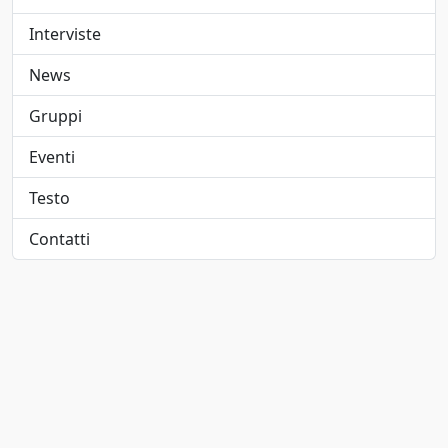
Elettropop
1947
Interviste
Folk
1948
News
Folk pop
1949
Gruppi
Folk rock
1950
Eventi
Funk
1951
Testo
Funk metal
1952
Contatti
Hard rock
1953
Hip-hop/Rap
1954
indie
1955
Indie pop
1956
Jangle pop
1957