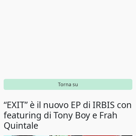
Jazz
1958
Memphis blues
1959
Metal
1960
Mod revival
1961
Musica d'ambiente
1962
Musica elettronica
1963
New wave
1964
Torna su
Nu metal
1965
“EXIT” è il nuovo EP di IRBIS con
Operatic pop
1966
featuring di Tony Boy e Frah
Outlaw country
1967
Quintale
Pop
1968