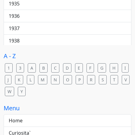
Cantautore
1935
College rock
1936
Country
1937
Country pop
1938
Country rock
1940
A - Z
Dance
1941
1
3
A
B
C
D
E
F
G
H
I
Dance pop
1942
J
K
L
M
N
O
P
R
S
T
V
Dance rock
1943
W
Y
Dance/elettronica
1944
Menu
Downtempo
1945
Home
Electric blues
1946
Curiosita`