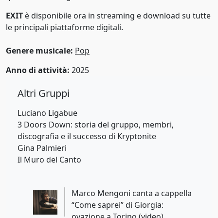
EXIT
è disponibile ora in streaming e download su tutte
2013
le principali piattaforme digitali.
2014
Genere musicale:
Pop
2015
Anno di attività:
2025
2016
Altri Gruppi
2017
Luciano Ligabue
2018
3 Doors Down: storia del gruppo, membri,
2019
discografia e il successo di Kryptonite
Gina Palmieri
2020
Il Muro del Canto
2021
Marco Mengoni canta a cappella
2022
“Come saprei” di Giorgia:
2023
ovazione a Torino (video)