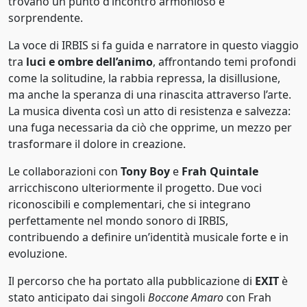
trovano un punto d’incontro armonioso e
Techno
sorprendente.
1991
Teen pop
La voce di IRBIS si fa guida e narratore in questo viaggio
1992
tra
luci e ombre dell’animo
, affrontando temi profondi
Trap
1993
come la solitudine, la rabbia repressa, la disillusione,
ma anche la speranza di una rinascita attraverso l’arte.
Urban Pop
1994
La musica diventa così un atto di resistenza e salvezza:
una fuga necessaria da ciò che opprime, un mezzo per
1995
trasformare il dolore in creazione.
1996
Le collaborazioni con
Tony Boy
e
Frah Quintale
1997
arricchiscono ulteriormente il progetto. Due voci
riconoscibili e complementari, che si integrano
1998
perfettamente nel mondo sonoro di IRBIS,
contribuendo a definire un’identità musicale forte e in
1999
evoluzione.
2000
Il percorso che ha portato alla pubblicazione di
EXIT
è
stato anticipato dai singoli
Boccone Amaro
con Frah
2001