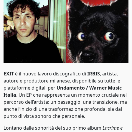
Pop alternativo
1969
Pop barocco
1970
Pop rap
1971
Pop rock
1972
Pop soul
1973
Progressive rock
1974
EXIT
è il nuovo lavoro discografico di
IRBIS
, artista,
Punk rock
1975
autore e produttore milanese, disponibile su tutte le
R&B
piattaforme digitali per
Undamento / Warner Music
1976
Italia
. Un EP che rappresenta un momento cruciale nel
R&B/soul
percorso dell’artista: un passaggio, una transizione, ma
1977
anche l’inizio di una trasformazione profonda, sia dal
Rapper
1978
punto di vista sonoro che personale.
Reggaeton
1979
Lontano dalle sonorità del suo primo album
Lacrime e