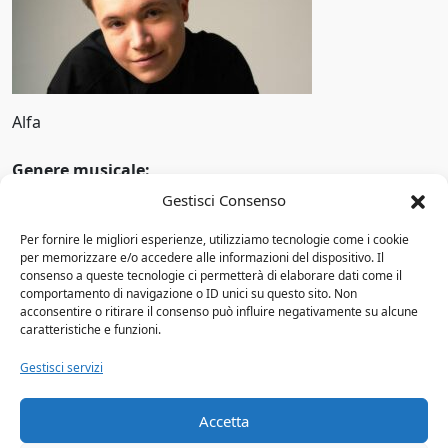
Pop alternativo
1969
Pop barocco
1970
Pop rap
1971
Alfa
Pop rock
1972
Genere musicale:
Pop soul
1973
Gestisci Consenso
Anno di attività:
Progressive rock
1974
Per fornire le migliori esperienze, utilizziamo tecnologie come i cookie
Altri Gruppi
Punk rock
per memorizzare e/o accedere alle informazioni del dispositivo. Il
1975
consenso a queste tecnologie ci permetterà di elaborare dati come il
comportamento di navigazione o ID unici su questo sito. Non
R&B
Luciano Ligabue
1976
acconsentire o ritirare il consenso può influire negativamente su alcune
3 Doors Down: storia del gruppo, membri,
caratteristiche e funzioni.
R&B/soul
discografia e il successo di Kryptonite
1977
Gestisci servizi
Gina Palmieri
Rapper
1978
Il Muro del Canto
Reggaeton
Accetta
1979