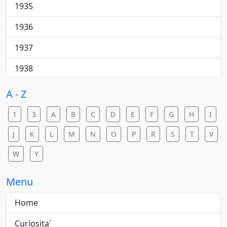
Cantautore
1935
College rock
1936
Country
1937
Country pop
1938
Country rock
1940
A - Z
Dance
1941
1
3
A
B
C
D
E
F
G
H
I
Dance pop
1942
J
K
L
M
N
O
P
R
S
T
V
Dance rock
1943
W
Y
Dance/elettronica
1944
Menu
Downtempo
1945
Home
Electric blues
1946
Curiosita`