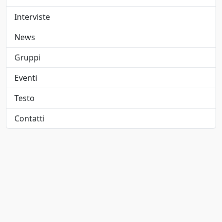
Elettropop
1947
Interviste
Folk
1948
News
Folk pop
1949
Gruppi
Folk rock
1950
Eventi
Funk
1951
Testo
Funk metal
1952
Contatti
Hard rock
1953
Hip-hop/Rap
1954
indie
1955
Indie pop
1956
Jangle pop
1957