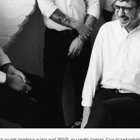
t-punk inglese nato nel 2010, quando James Cox (cantante)