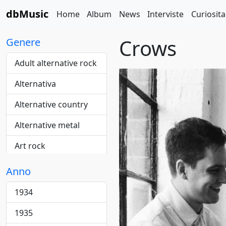
dbMusic
Home
Album
News
Interviste
Curiosita
Crows
Genere
Adult alternative rock
Alternativa
Alternative country
Alternative metal
Art rock
Blue-eyed
Anno
Blues
1934
Cantautore
1935