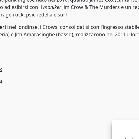
o ad esibirsi con il
moniker
Jim Crow & The Murders e un re
arage-rock, psichedelia e surf.
ti nel londinse, i Crows, consolidatisi con l’ingresso stabile
ria) e Jith Amarasinghe (basso), realizzarono nel 2011 il lor
k
4