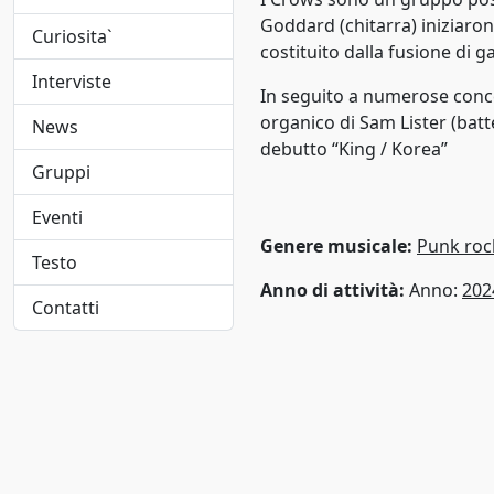
Folk
1948
Goddard (chitarra) iniziaron
Curiosita`
costituito dalla fusione di g
Folk pop
1949
Interviste
In seguito a numerose concer
Folk rock
1950
organico di Sam Lister (batte
News
Funk
debutto “King / Korea”
1951
Gruppi
Funk metal
1952
Eventi
Hard rock
Genere musicale:
Punk roc
1953
Testo
Hip-hop/Rap
Anno di attività:
Anno:
202
1954
Contatti
indie
1955
Indie pop
1956
Jangle pop
1957
Jazz
1958