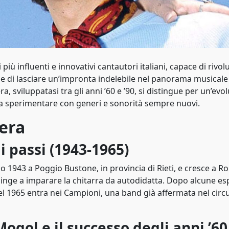
 più influenti e innovativi cantautori italiani, capace di rivo
 e di lasciare un’impronta indelebile nel panorama musicale
ra, sviluppatasi tra gli anni ’60 e ’90, si distingue per un’evo
 a sperimentare con generi e sonorità sempre nuovi.
iera
i passi (1943-1965)
zo 1943 a Poggio Bustone, in provincia di Rieti, e cresce a R
pinge a imparare la chitarra da autodidatta. Dopo alcune es
nel 1965 entra nei Campioni, una band già affermata nel circ
Mogol e il successo degli anni ’60