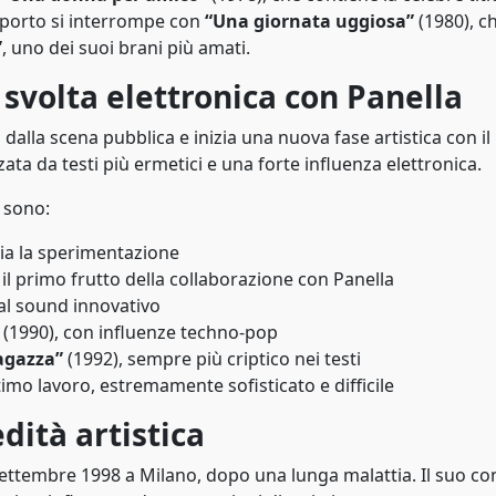
apporto si interrompe con
“Una giornata uggiosa”
(1980), c
”
, uno dei suoi brani più amati.
a svolta elettronica con Panella
a dalla scena pubblica e inizia una nuova fase artistica con il
ata da testi più ermetici e una forte influenza elettronica.
 sono:
izia la sperimentazione
 il primo frutto della collaborazione con Panella
al sound innovativo
(1990), con influenze techno-pop
agazza”
(1992), sempre più criptico nei testi
ltimo lavoro, estremamente sofisticato e difficile
dità artistica
9 settembre 1998 a Milano, dopo una lunga malattia. Il suo co