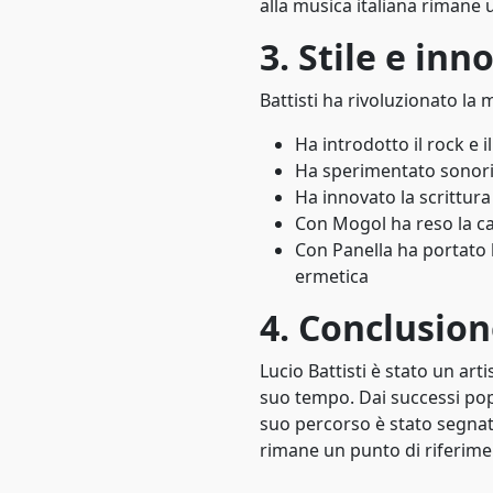
alla musica italiana rimane u
Rock alternativo
1981
3. Stile e inn
Rock alternativo
1982
Battisti ha rivoluzionato la 
Rock elettronico
1983
Ha introdotto il rock e 
Rock gotico
1984
Ha sperimentato sonorità
Ha innovato la scrittur
Roots rock
1985
Con Mogol ha reso la ca
Soul
Con Panella ha portato 
1986
ermetica
Soul bianco
1987
4. Conclusio
Soul blues
1988
Lucio Battisti è stato un ar
Synth pop
1989
suo tempo. Dai successi pop d
suo percorso è stato segnat
Synth pop
1990
rimane un punto di riferimen
Techno
1991