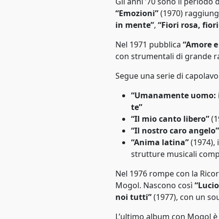
Gli anni ’70 sono il periodo 
Memphis blues
1959
“Emozioni”
(1970) raggiung
in mente”
,
“Fiori rosa, fior
Metal
1960
Nel 1971 pubblica
“Amore e
Mod revival
1961
con strumentali di grande ra
Musica d'ambiente
1962
Segue una serie di capolavor
Musica elettronica
1963
“Umanamente uomo: i
New wave
te”
1964
“Il mio canto libero”
(1
Nu metal
1965
“Il nostro caro angelo”
“Anima latina”
(1974), 
Operatic pop
1966
strutture musicali com
Outlaw country
1967
Nel 1976 rompe con la Ricor
Mogol. Nascono così
“Lucio
Pop
1968
noi tutti”
(1977), con un so
Pop alternativo
1969
L’ultimo album con Mogol 