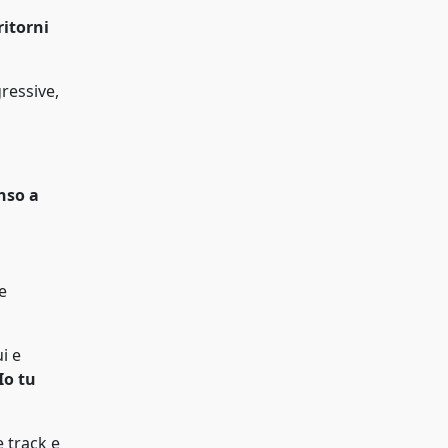
ritorni
ressive,
nso a
e
i e
Io tu
e track e