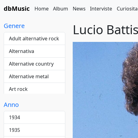
dbMusic
Home
Album
News
Interviste
Curiosita
Lucio Battis
Genere
Adult alternative rock
Alternativa
Alternative country
Alternative metal
Art rock
Blue-eyed
Anno
Blues
1934
Cantautore
1935