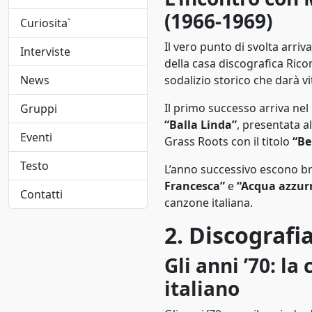
Folk
1948
(1966-1969)
Curiosita`
Folk pop
1949
Il vero punto di svolta arri
Interviste
Folk rock
della casa discografica Rico
1950
News
sodalizio storico che darà vi
Funk
1951
Il primo successo arriva ne
Gruppi
Funk metal
“Balla Linda”
, presentata a
1952
Eventi
Grass Roots con il titolo
“Be
Hard rock
1953
Testo
L’anno successivo escono b
Hip-hop/Rap
1954
Francesca”
e
“Acqua azzur
Contatti
canzone italiana.
indie
1955
2. Discografi
Indie pop
1956
Gli anni ’70: la
Jangle pop
1957
italiano
Jazz
1958