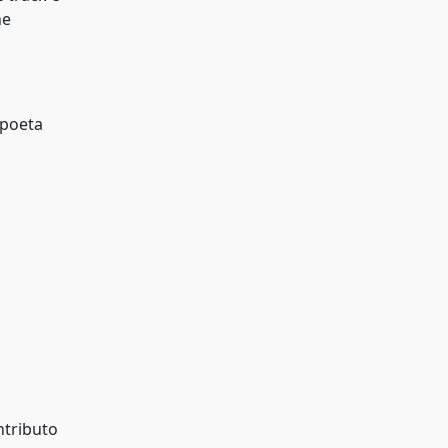
he
 poeta
ntributo