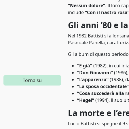
Pop barocco
“Nessun dolore”
. Il loro r
1970
include
“Con il nastro rosa
Pop rap
1971
Gli anni ’80 e l
Pop rock
1972
Nel 1982 Battisti si allontan
Pop soul
1973
Pasquale Panella, caratterizz
Progressive rock
1974
Gli album di questo periodo
Punk rock
“E già”
(1982), in cui in
1975
“Don Giovanni”
(1986),
R&B
1976
“L’apparenza”
(1988), d
Torna su
“La sposa occidentale”
R&B/soul
1977
“Cosa succederà alla r
Rapper
“Hegel”
(1994), il suo u
1978
Reggaeton
La morte e l’ere
1979
Rock
Lucio Battisti si spegne il 
1980