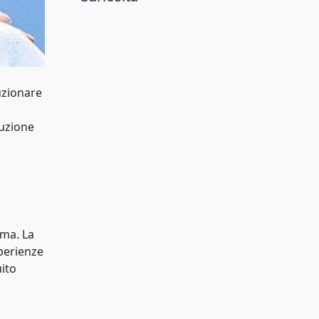
luzionare
luzione
oma. La
perienze
uito