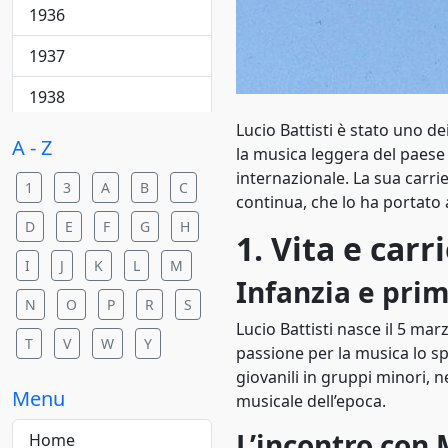
College rock
1936
Country
1937
Country pop
1938
Country rock
Lucio Battisti è stato uno dei
1940
A - Z
la musica leggera del paese
Dance
internazionale. La sua carrie
1941
1
3
A
B
C
continua, che lo ha portato
Dance pop
1942
D
E
F
G
H
1. Vita e carr
Dance rock
1943
I
J
K
L
M
Infanzia e prim
Dance/elettronica
1944
N
O
P
R
S
Lucio Battisti nasce il 5 mar
Downtempo
1945
T
V
W
Y
passione per la musica lo s
Electric blues
giovanili in gruppi minori, 
1946
Menu
musicale dell’epoca.
Elettropop
1947
L’incontro con 
Home