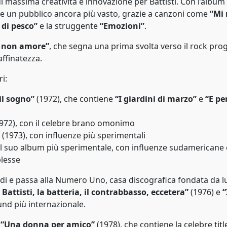
di massima creatività e innovazione per Battisti. Con l’album
e un pubblico ancora più vasto, grazie a canzoni come
“Mi 
i di pesco”
e la struggente
“Emozioni”
.
 non amore”
, che segna una prima svolta verso il rock prog
ffinatezza.
i:
l sogno”
(1972), che contiene
“I giardini di marzo”
e
“E pe
972), con il celebre brano omonimo
(1973), con influenze più sperimentali
il suo album più sperimentale, con influenze sudamericane 
plesse
di e passa alla Numero Uno, casa discografica fondata da lu
 Battisti, la batteria, il contrabbasso, eccetera”
(1976) e
“
und più internazionale.
è
“Una donna per amico”
(1978), che contiene la celebre titl