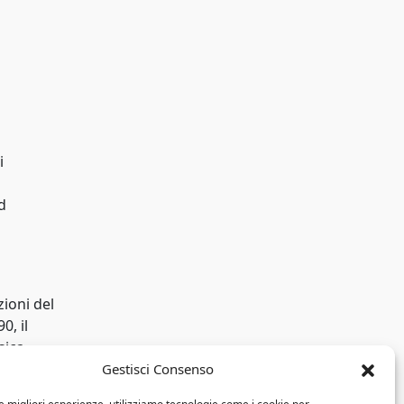
i
d
zioni del
0, il
sica
tore.
Gestisci Consenso