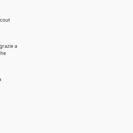
scout
grazie a
The
a