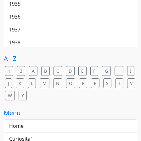
Cantautore
1935
College rock
1936
Country
1937
Country pop
1938
Country rock
1940
A - Z
Dance
1941
1
3
A
B
C
D
E
F
G
H
I
Dance pop
1942
J
K
L
M
N
O
P
R
S
T
V
Dance rock
1943
W
Y
Dance/elettronica
1944
Menu
Downtempo
1945
Home
Electric blues
1946
Curiosita`