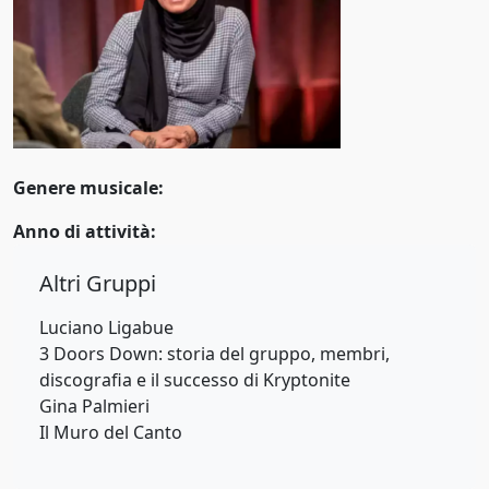
Pop alternativo
1969
Pop barocco
1970
Pop rap
1971
Pop rock
1972
Genere musicale:
Pop soul
1973
Anno di attività:
Progressive rock
1974
Punk rock
Altri Gruppi
1975
R&B
Luciano Ligabue
1976
3 Doors Down: storia del gruppo, membri,
R&B/soul
discografia e il successo di Kryptonite
1977
Gina Palmieri
Rapper
1978
Il Muro del Canto
Reggaeton
1979