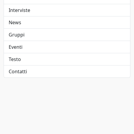
Elettropop
1947
Interviste
Folk
1948
News
Folk pop
1949
Gruppi
Folk rock
1950
Eventi
Funk
1951
Testo
Funk metal
1952
Contatti
Hard rock
1953
Hip-hop/Rap
1954
indie
1955
Indie pop
1956
Jangle pop
1957