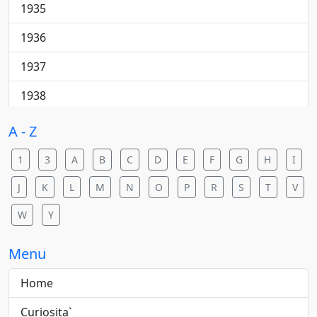
Cantautore
1935
College rock
1936
Country
1937
Country pop
1938
Country rock
1940
A - Z
Dance
1941
1
3
A
B
C
D
E
F
G
H
I
Dance pop
1942
J
K
L
M
N
O
P
R
S
T
V
Dance rock
1943
W
Y
Dance/elettronica
1944
Menu
Downtempo
1945
Home
Electric blues
1946
Curiosita`