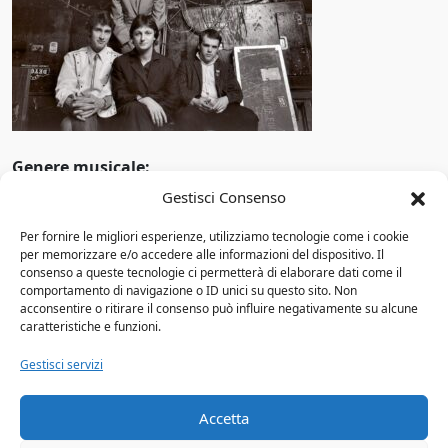
Pop alternativo
1969
Pop barocco
1970
Pop rap
1971
Pop rock
1972
Genere musicale:
Pop soul
1973
Gestisci Consenso
Anno di attività:
Progressive rock
1974
Per fornire le migliori esperienze, utilizziamo tecnologie come i cookie
Altri Gruppi
per memorizzare e/o accedere alle informazioni del dispositivo. Il
Punk rock
1975
consenso a queste tecnologie ci permetterà di elaborare dati come il
comportamento di navigazione o ID unici su questo sito. Non
Luciano Ligabue
R&B
1976
acconsentire o ritirare il consenso può influire negativamente su alcune
3 Doors Down: storia del gruppo, membri,
caratteristiche e funzioni.
R&B/soul
discografia e il successo di Kryptonite
1977
Gestisci servizi
Gina Palmieri
Rapper
1978
Il Muro del Canto
Accetta
Reggaeton
1979