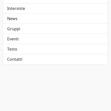
Elettropop
1947
Interviste
Folk
1948
News
Folk pop
1949
Gruppi
Folk rock
1950
Eventi
Funk
1951
Testo
Funk metal
1952
Contatti
Hard rock
1953
Hip-hop/Rap
1954
indie
1955
Indie pop
1956
Jangle pop
1957