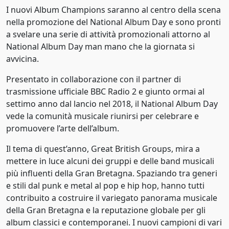
Rock
I nuovi Album Champions saranno al centro della scena
1980
nella promozione del National Album Day e sono pronti
Rock alternativo
1981
a svelare una serie di attività promozionali attorno al
National Album Day man mano che la giornata si
Rock alternativo
1982
avvicina.
Rock elettronico
1983
Presentato in collaborazione con il partner di
Rock gotico
trasmissione ufficiale BBC Radio 2 e giunto ormai al
1984
settimo anno dal lancio nel 2018, il National Album Day
Roots rock
vede la comunità musicale riunirsi per celebrare e
1985
promuovere l’arte dell’album.
Soul
1986
Il tema di quest’anno, Great British Groups, mira a
Soul bianco
1987
mettere in luce alcuni dei gruppi e delle band musicali
più influenti della Gran Bretagna. Spaziando tra generi
Soul blues
1988
e stili dal punk e metal al pop e hip hop, hanno tutti
Synth pop
contribuito a costruire il variegato panorama musicale
1989
della Gran Bretagna e la reputazione globale per gli
Synth pop
1990
album classici e contemporanei. I nuovi campioni di vari