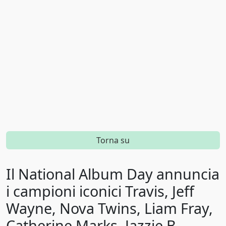
Jazz
1958
Memphis blues
1959
Metal
1960
Mod revival
1961
Musica d'ambiente
1962
Musica elettronica
1963
New wave
1964
Torna su
Nu metal
1965
Il National Album Day annuncia
Operatic pop
1966
i campioni iconici Travis, Jeff
Outlaw country
1967
Wayne, Nova Twins, Liam Fray,
Pop
1968
Catherine Marks, Jazzie B