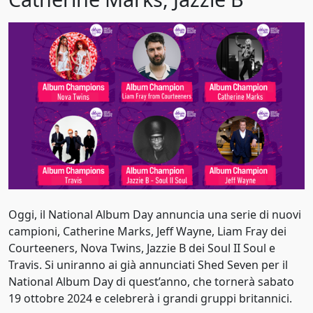
Pop alternativo
1969
Pop barocco
1970
Pop rap
1971
Pop rock
1972
Pop soul
1973
Progressive rock
1974
Punk rock
1975
R&B
Oggi, il National Album Day annuncia una serie di nuovi
1976
campioni, Catherine Marks, Jeff Wayne, Liam Fray dei
R&B/soul
1977
Courteeners, Nova Twins, Jazzie B dei Soul II Soul e
Travis. Si uniranno ai già annunciati Shed Seven per il
Rapper
1978
National Album Day di quest’anno, che tornerà sabato
Reggaeton
19 ottobre 2024 e celebrerà i grandi gruppi britannici.
1979