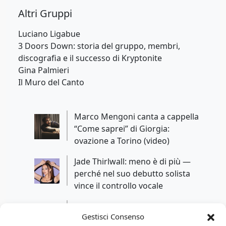
Altri Gruppi
Luciano Ligabue
3 Doors Down: storia del gruppo, membri,
discografia e il successo di Kryptonite
Gina Palmieri
Il Muro del Canto
Marco Mengoni canta a cappella
“Come saprei” di Giorgia:
ovazione a Torino (video)
Jade Thirlwall: meno è di più —
perché nel suo debutto solista
vince il controllo vocale
B.B. King’s Blues Summit 100: il
Gestisci Consenso
tributo di Joe Bonamassa e Josh