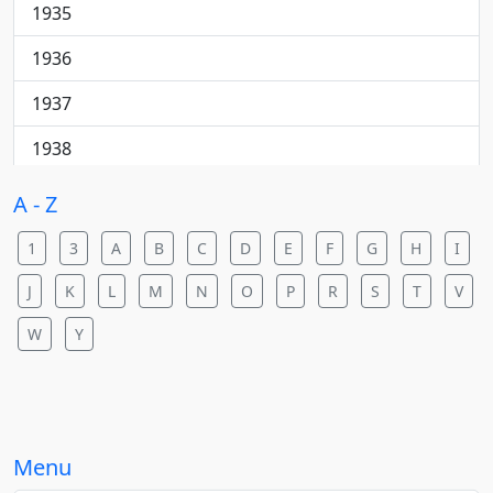
Cantautore
1935
College rock
1936
Country
1937
Country pop
1938
Country rock
1940
A - Z
Dance
1941
1
3
A
B
C
D
E
F
G
H
I
Dance pop
1942
J
K
L
M
N
O
P
R
S
T
V
Dance rock
1943
W
Y
Dance/elettronica
1944
Downtempo
1945
Electric blues
Menu
1946