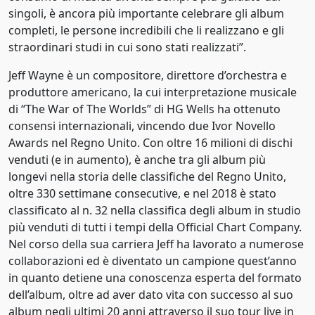
singoli, è ancora più importante celebrare gli album
2013
completi, le persone incredibili che li realizzano e gli
straordinari studi in cui sono stati realizzati”.
2014
Jeff Wayne è un compositore, direttore d’orchestra e
2015
produttore americano, la cui interpretazione musicale
di “The War of The Worlds” di HG Wells ha ottenuto
2016
consensi internazionali, vincendo due Ivor Novello
2017
Awards nel Regno Unito. Con oltre 16 milioni di dischi
venduti (e in aumento), è anche tra gli album più
2018
longevi nella storia delle classifiche del Regno Unito,
oltre 330 settimane consecutive, e nel 2018 è stato
2019
classificato al n. 32 nella classifica degli album in studio
2020
più venduti di tutti i tempi della Official Chart Company.
Nel corso della sua carriera Jeff ha lavorato a numerose
2021
collaborazioni ed è diventato un campione quest’anno
in quanto detiene una conoscenza esperta del formato
2022
dell’album, oltre ad aver dato vita con successo al suo
album negli ultimi 20 anni attraverso il suo tour live in
2023