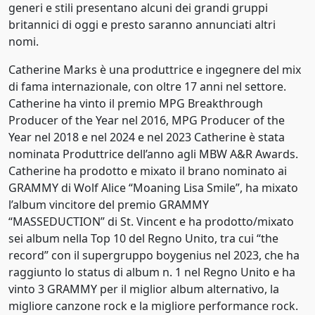
generi e stili presentano alcuni dei grandi gruppi
Techno
1991
britannici di oggi e presto saranno annunciati altri
Teen pop
nomi.
1992
Catherine Marks è una produttrice e ingegnere del mix
Trap
1993
di fama internazionale, con oltre 17 anni nel settore.
Urban Pop
Catherine ha vinto il premio MPG Breakthrough
1994
Producer of the Year nel 2016, MPG Producer of the
1995
Year nel 2018 e nel 2024 e nel 2023 Catherine è stata
nominata Produttrice dell’anno agli MBW A&R Awards.
1996
Catherine ha prodotto e mixato il brano nominato ai
GRAMMY di Wolf Alice “Moaning Lisa Smile”, ha mixato
1997
l’album vincitore del premio GRAMMY
1998
“MASSEDUCTION” di St. Vincent e ha prodotto/mixato
sei album nella Top 10 del Regno Unito, tra cui “the
1999
record” con il supergruppo boygenius nel 2023, che ha
raggiunto lo status di album n. 1 nel Regno Unito e ha
2000
vinto 3 GRAMMY per il miglior album alternativo, la
migliore canzone rock e la migliore performance rock.
2001