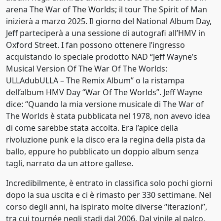
arena The War of The Worlds; il tour The Spirit of Man
2024
inizierà a marzo 2025. Il giorno del National Album Day,
Jeff parteciperà a una sessione di autografi all’HMV in
2025
Oxford Street. I fan possono ottenere l’ingresso
acquistando lo speciale prodotto NAD “Jeff Wayne’s
2026
Musical Version Of The War Of The Worlds:
ULLAdubULLA – The Remix Album” o la ristampa
dell’album HMV Day “War Of The Worlds”. Jeff Wayne
dice: “Quando la mia versione musicale di The War of
The Worlds è stata pubblicata nel 1978, non avevo idea
di come sarebbe stata accolta. Era l’apice della
rivoluzione punk e la disco era la regina della pista da
ballo, eppure ho pubblicato un doppio album senza
tagli, narrato da un attore gallese.
Incredibilmente, è entrato in classifica solo pochi giorni
dopo la sua uscita e ci è rimasto per 330 settimane. Nel
corso degli anni, ha ispirato molte diverse “iterazioni”,
tra cui tournée negli stadi dal 2006. Dal vinile al palco,