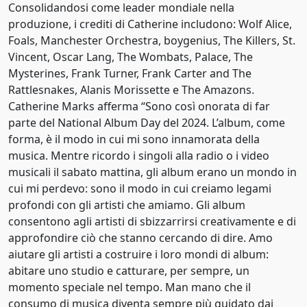
Consolidandosi come leader mondiale nella
2002
produzione, i crediti di Catherine includono: Wolf Alice,
Foals, Manchester Orchestra, boygenius, The Killers, St.
2003
Vincent, Oscar Lang, The Wombats, Palace, The
Mysterines, Frank Turner, Frank Carter and The
2004
Rattlesnakes, Alanis Morissette e The Amazons.
2005
Catherine Marks afferma “Sono così onorata di far
parte del National Album Day del 2024. L’album, come
2006
forma, è il modo in cui mi sono innamorata della
musica. Mentre ricordo i singoli alla radio o i video
2007
musicali il sabato mattina, gli album erano un mondo in
cui mi perdevo: sono il modo in cui creiamo legami
2008
profondi con gli artisti che amiamo. Gli album
2009
consentono agli artisti di sbizzarrirsi creativamente e di
approfondire ciò che stanno cercando di dire. Amo
2010
aiutare gli artisti a costruire i loro mondi di album:
abitare uno studio e catturare, per sempre, un
2011
momento speciale nel tempo. Man mano che il
2012
consumo di musica diventa sempre più guidato dai