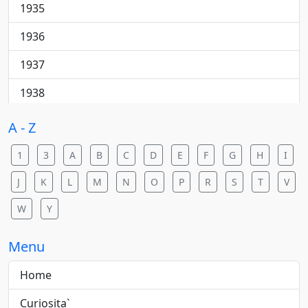
Cantautore
1935
College rock
1936
Country
1937
Country pop
1938
Country rock
1940
A - Z
Dance
1941
1
3
A
B
C
D
E
F
G
H
I
Dance pop
1942
J
K
L
M
N
O
P
R
S
T
V
Dance rock
1943
W
Y
Dance/elettronica
1944
Menu
Downtempo
1945
Home
Electric blues
1946
Curiosita`