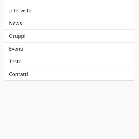
Elettropop
1947
Interviste
Folk
1948
News
Folk pop
1949
Gruppi
Folk rock
1950
Eventi
Funk
1951
Testo
Funk metal
1952
Contatti
Hard rock
1953
Hip-hop/Rap
1954
indie
1955
Indie pop
1956
Jangle pop
1957